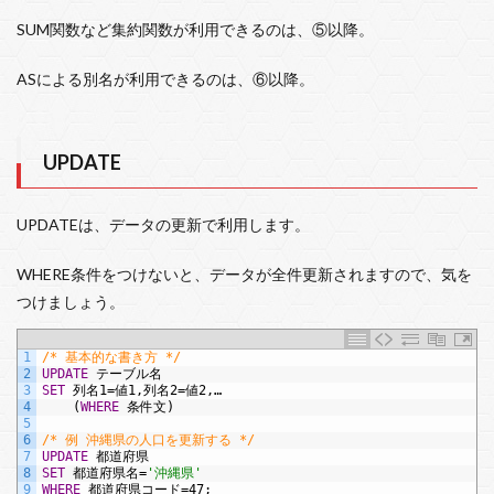
SUM関数など集約関数が利用できるのは、⑤以降。
ASによる別名が利用できるのは、⑥以降。
UPDATE
UPDATEは、データの更新で利用します。
WHERE条件をつけないと、データが全件更新されますので、気を
つけましょう。
1
/* 基本的な書き方 */
2
UPDATE
テーブル名
3
SET
列名1=値1,列名2=値2,…
4
(
WHERE
条件文)
5
6
/* 例 沖縄県の人口を更新する */
7
UPDATE
都道府県
8
SET
都道府県名=
'沖縄県'
9
WHERE
都道府県コード=47;