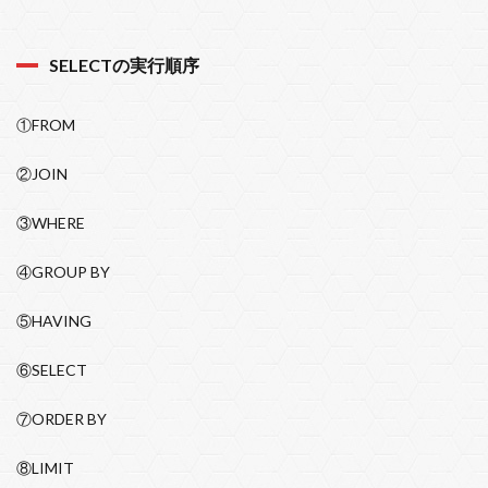
SELECTの実行順序
①FROM
②JOIN
③WHERE
④GROUP BY
⑤HAVING
⑥SELECT
⑦ORDER BY
⑧LIMIT