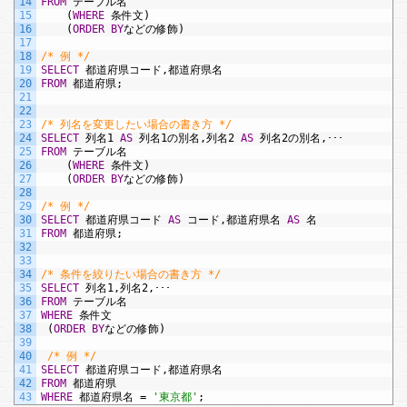
14
FROM
テーブル名
15
(
WHERE
条件文)
16
(
ORDER BY
などの修飾)
17
18
/* 例 */
19
SELECT
都道府県コード,都道府県名
20
FROM
都道府県;
21
22
23
/* 列名を変更したい場合の書き方 */
24
SELECT
列名1
AS
列名1の別名,列名2
AS
列名2の別名,･･･
25
FROM
テーブル名
26
(
WHERE
条件文)
27
(
ORDER BY
などの修飾)
28
29
/* 例 */
30
SELECT
都道府県コード
AS
コード,都道府県名
AS
名
31
FROM
都道府県;
32
33
34
/* 条件を絞りたい場合の書き方 */
35
SELECT
列名1,列名2,･･･
36
FROM
テーブル名
37
WHERE
条件文
38
(
ORDER BY
などの修飾)
39
40
/* 例 */
41
SELECT
都道府県コード,都道府県名
42
FROM
都道府県
43
WHERE
都道府県名
=
'東京都'
;