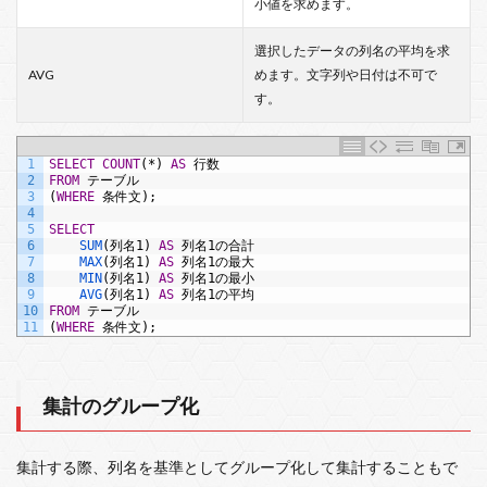
小値を求めます。
選択したデータの列名の平均を求
AVG
めます。文字列や日付は不可で
す。
1
SELECT COUNT
(*)
AS
行数
2
FROM
テーブル
3
(
WHERE
条件文);
4
5
SELECT
6
SUM
(列名1)
AS
列名1の合計
7
MAX
(列名1)
AS
列名1の最大
8
MIN
(列名1)
AS
列名1の最小
9
AVG
(列名1)
AS
列名1の平均
10
FROM
テーブル
11
(
WHERE
条件文);
集計のグループ化
集計する際、列名を基準としてグループ化して集計することもで