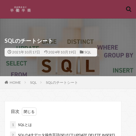
キーワード
カテゴリー
SQLのチートシート
2021年10月17日
2024年10月19日
SQL
タグ
Access
パラメータ
プロパティ
プログラミング
フロー
フリー
フォルダ
HOME
SQL
SQLのチートシート
ファイルの列挙
ファイル
バージョン管理
マクロマン
バッチファイル
バインディング
ノーコード
データの取得と変換
チート
セル
目次
シート
コミット
マイクロソフト
メソッド
カイ二乗検定
文字コード
選択
起動
1
SQLとは
複数パラメータ
自動化
結合
書式
2
SQLの4大データ操作言語(SELECT,UPDATE,DELETE,INSERT)