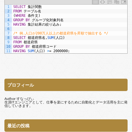
1
SELECT
集計関数
2
FROM
テーブル名
3
(
WHERE
条件文)
4
GROUP
BY
グループ化対象列名
5
HAVING
集計結果の絞り込み;
6
7
/* 例.人口が200万人以上の都道府県を昇順で抽出する */
8
SELECT
都道府県名,
SUM
(人口)
9
FROM
都道府県
10
GROUP
BY
都道府県コード
11
HAVING
SUM
(人口)
>
=
2000000;
プロフィール
Author:すなっぴぃ
生涯ITエンジニアとして、仕事を楽にするために自動化とデータ活用を主に発
信していきます。
最近の投稿