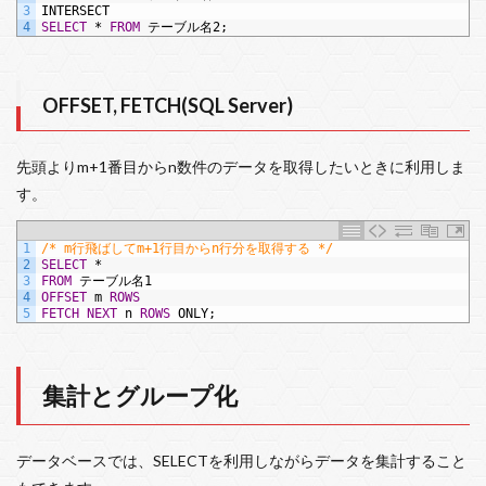
3
INTERSECT
4
SELECT
*
FROM
テーブル名2;
OFFSET, FETCH(SQL Server)
先頭よりm+1番目からn数件のデータを取得したいときに利用しま
す。
1
/* m行飛ばしてm+1行目からn行分を取得する */
2
SELECT
*
3
FROM
テーブル名1
4
OFFSET
m
ROWS
5
FETCH
NEXT
n
ROWS
ONLY;
集計とグループ化
データベースでは、SELECTを利用しながらデータを集計すること