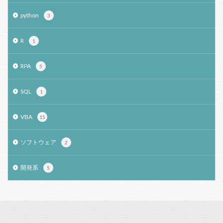
python
3
R
1
RPA
5
SQL
1
VBA
15
ソフトウェア
2
開発系
5