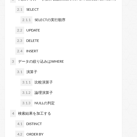
更紗フォント
新米探偵、データ分析に挑む
2.1
SELECT
平均値の差の検定
リポジトリ
2.1.1
SELECTの実行順序
実行時バインディング
取り消し
参照設定
個人
使い方
事前バインディング
2.2
UPDATE
ワイルドカード
ローコード
コピー
2.3
DELETE
インストール
ADO
Filter
OpenRPA
2.4
INSERT
msoFileDialogOpen
msoFileDialogFolderPicker
3
データの絞り込みはWHERE
Microsoft
INSERT
GitHub
Git Bash
Git
3.1
演算子
FileSystemObject
Power Fx
FileDialog
Excel
3.1.1
比較演算子
Dir
DELETE
DataFrame
CSV
3.1.2
論理演算子
CreateObject
commit
Power Automate Desktop
3.1.3
NULLの判定
Power Platform
アスタリスク
SUMIFS
アクションクエリ
アクション
Windows 10
4
検索結果を加工する
Windows
Visual Studio Code
VBA
UWSC
4.1
DISTINCT
UPDATE
SQLite
Power Query
SQL
4.2
ORDER BY