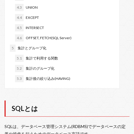
Sikulix
SELECT
RStudio
RPA
R
4.3
UNION
Python
PowerShell
関数
4.4
EXCEPT
4.5
INTERSECT
検索
4.6
OFFSET, FETCH(SQL Server)
5
集計とグループ化
5.1
集計で利用する関数
5.2
集計のグループ化
5.3
集計後の絞り込み(HAVING)
SQLとは
SQLは、データベース管理システム(RDBMS)でデータベースの定
義や操作を行うためのデータベース言語です。