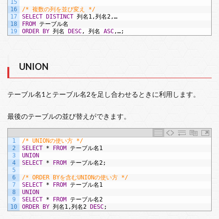
15
16
/* 複数の列を並び変え */
17
SELECT
DISTINCT
列名1,列名2,…
18
FROM
テーブル名
19
ORDER BY
列名
DESC
,
列名
ASC
,…;
UNION
テーブル名1とテーブル名2を足し合わせるときに利用します。
最後のテーブルの並び替えができます。
1
/* UNIONの使い方 */
2
SELECT
*
FROM
テーブル名1
3
UNION
4
SELECT
*
FROM
テーブル名2;
5
6
/* ORDER BYを含むUNIONの使い方 */
7
SELECT
*
FROM
テーブル名1
8
UNION
9
SELECT
*
FROM
テーブル名2
10
ORDER BY
列名1,列名2
DESC
;