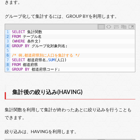
きます。
グループ化して集計するには、GROUP BYを利用します。
1
SELECT
集計関数
2
FROM
テーブル名
3
(
WHERE
条件文)
4
GROUP
BY
グループ化対象列名;
5
6
/* 例.都道府県別に人口を集計する */
7
SELECT
都道府県名,
SUM
(人口)
8
FROM
都道府県
9
GROUP
BY
都道府県コード;
集計後の絞り込み(HAVING)
集計関数を利用して集計が終わったあとに絞り込みを行うことも
できます。
絞り込みは、HAVINGを利用します。