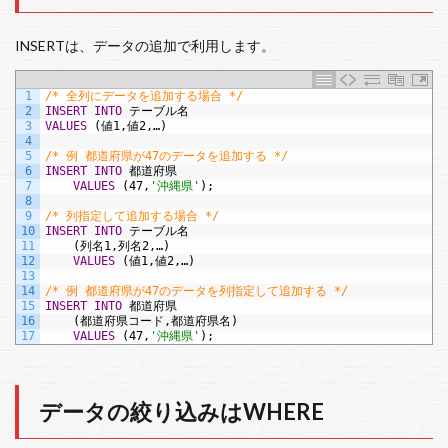
INSERTは、データの追加で利用します。
1
/* 全列にデータを追加する場合 */
2
INSERT
INTO
テーブル名
3
VALUES
(値1,値2,…)
4
5
/* 例 都道府県が47のデータを追加する */
6
INSERT
INTO
都道府県
7
VALUES
(47,
'沖縄県'
);
8
9
/* 列指定して追加する場合 */
10
INSERT
INTO
テーブル名
11
(列名1,列名2,…)
12
VALUES
(値1,値2,…)
13
14
/* 例 都道府県が47のデータを列指定して追加する */
15
INSERT
INTO
都道府県
16
(都道府県コード,都道府県名)
17
VALUES
(47,
'沖縄県'
);
データの絞り込みはWHERE