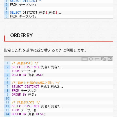
1
SELECT 
DISTINCT *
2
FROM
テーブル名
;
3
4
SELECT 
DISTINCT
列名
1
,
列名
2
,
…
5
FROM
テーブル名
;
ORDER BY
指定した列を基準に並び替えるときに利用します。
1
/* 昇順(ASC) */
2
SELECT
DISTINCT
列名1,列名2,…
3
FROM
テーブル名
4
ORDER BY
列名
ASC
;
5
6
/* 省略した場合はASCと同じ */
7
SELECT
DISTINCT
列名1,列名2,…
8
FROM
テーブル名
9
ORDER BY
列名;
10
11
/* 降順(DESC) */
12
SELECT
DISTINCT
列名1,列名2,…
13
FROM
テーブル名
14
ORDER BY
列名
DESC
;