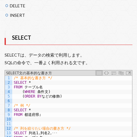
DELETE
INSERT
SELECT
SELECTは、データの検索で利用します。
SQLの命令で、一番よく利用される文です。
SELECT文の基本的な書き方
1
/* 基本的な書き方 */
2
SELECT
*
3
FROM
テーブル名
4
(
WHERE
条件文)
5
(
ORDER BY
などの修飾)
6
7
/* 例 */
8
SELECT
*
9
FROM
都道府県;
10
11
12
/* 列を絞りたい場合の書き方 */
13
SELECT
列名1,列名2,･･･