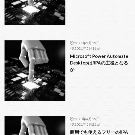
Sikulix
SELECT
RStudio
RPA
R
Python
PowerShell
関数
検索
2021年5月15日
2021年5月16日
Microsoft Power Automate
DesktopはRPAの主役となる
か
2020年4月19日
2021年5月25日
商用でも使えるフリーのRPA