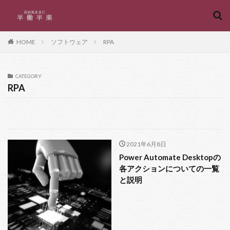
キーワード
HOME
ソフトウェア
RPA
カテゴリー
CATEGORY
RPA
タグ
Access
パラメータ
プロパティ
プログラミング
フロー
フリー
フォルダ
ファイルの列挙
ファイル
バージョン管理
2021年6月8日
Power Automate Desktopの
マクロマン
バッチファイル
バインディング
各アクションについての一覧
ノーコード
データの取得と変換
チート
セル
と説明
シート
コミット
マイクロソフト
メソッド
カイ二乗検定
文字コード
選択
起動
複数パラメータ
自動化
結合
書式