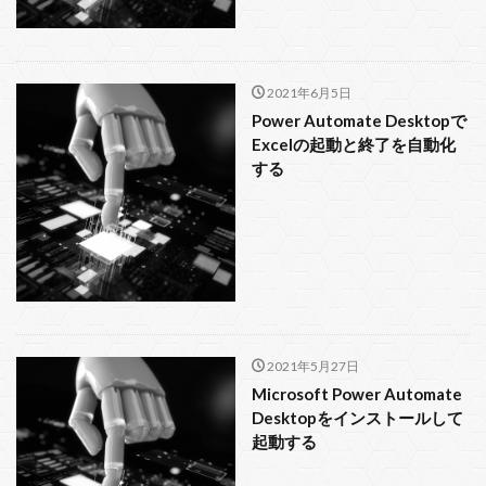
更紗フォント
新米探偵、データ分析に挑む
平均値の差の検定
リポジトリ
実行時バインディング
取り消し
参照設定
2021年6月5日
個人
使い方
事前バインディング
Power Automate Desktopで
ワイルドカード
ローコード
コピー
Excelの起動と終了を自動化
する
インストール
ADO
Filter
OpenRPA
msoFileDialogOpen
msoFileDialogFolderPicker
Microsoft
INSERT
GitHub
Git Bash
Git
FileSystemObject
Power Fx
FileDialog
Excel
Dir
DELETE
DataFrame
CSV
CreateObject
commit
Power Automate Desktop
Power Platform
アスタリスク
2021年5月27日
SUMIFS
Microsoft Power Automate
アクションクエリ
アクション
Windows 10
Desktopをインストールして
Windows
Visual Studio Code
VBA
UWSC
起動する
UPDATE
SQLite
Power Query
SQL