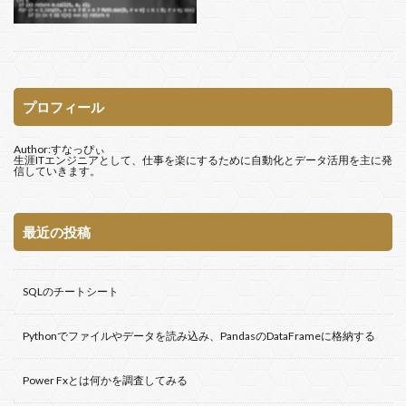
更紗フォント
新米探偵、データ分析に挑む
平均値の差の検定
リポジトリ
実行時バインディング
取り消し
参照設定
個人
使い方
事前バインディング
プロフィール
ワイルドカード
ローコード
コピー
インストール
ADO
Filter
OpenRPA
Author:すなっぴぃ
生涯ITエンジニアとして、仕事を楽にするために自動化とデータ活用を主に発
msoFileDialogOpen
msoFileDialogFolderPicker
信していきます。
Microsoft
INSERT
GitHub
Git Bash
Git
FileSystemObject
Power Fx
FileDialog
Excel
最近の投稿
Dir
DELETE
DataFrame
CSV
CreateObject
commit
Power Automate Desktop
SQLのチートシート
Power Platform
アスタリスク
SUMIFS
アクションクエリ
アクション
Windows 10
Pythonでファイルやデータを読み込み、PandasのDataFrameに格納する
Windows
Visual Studio Code
VBA
UWSC
Power Fxとは何かを調査してみる
UPDATE
SQLite
Power Query
SQL