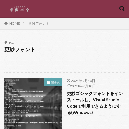
キーワード
HOME
更紗フォント
カテゴリー
TAG
更紗フォント
タグ
Access
パラメータ
プロパティ
プログラミング
フロー
フリー
フォルダ
ファイルの列挙
ファイル
バージョン管理
2021年7月10日
開発系
2021年7月10日
マクロマン
バッチファイル
バインディング
更紗ゴシックフォントをイン
ノーコード
データの取得と変換
チート
セル
ストールし、Visual Studio
シート
コミット
マイクロソフト
メソッド
Codeで利用できるようにす
る(Windows)
カイ二乗検定
文字コード
選択
起動
複数パラメータ
自動化
結合
書式