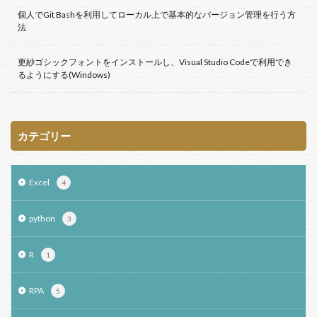
Sikulix
SELECT
RStudio
RPA
R
個人でGit Bashを利用してローカル上で基本的なバージョン管理を行う方
法
Python
PowerShell
関数
更紗ゴシックフォントをインストールし、Visual Studio Codeで利用でき
検索
るようにする(Windows)
カテゴリー
Excel
4
python
3
R
1
RPA
5