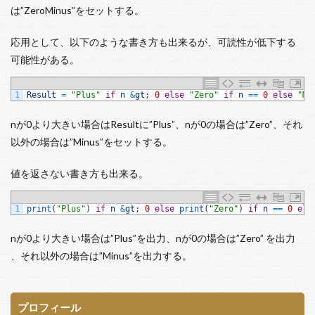
更紗フォント
新米探偵、データ分析に挑む
は”ZeroMinus”をセットする。
平均値の差の検定
リポジトリ
応用として、以下のような書き方も出来るが、可読性が低下する
実行時バインディング
取り消し
参照設定
可能性がある。
個人
使い方
事前バインディング
ワイルドカード
ローコード
コピー
1
Result
=
"Plus"
if
n
&
gt
;
0
else
"Zero"
if
n
==
0
else
"Mi
インストール
ADO
Filter
OpenRPA
nが0より大きい場合はResultに”Plus”、nが0の場合は”Zero”、それ
msoFileDialogOpen
msoFileDialogFolderPicker
以外の場合は”Minus”をセットする。
Microsoft
INSERT
GitHub
Git Bash
Git
値を返さない書き方も出来る。
FileSystemObject
Power Fx
FileDialog
Excel
Dir
DELETE
DataFrame
CSV
1
print
(
"Plus"
)
if
n
&
gt
;
0
else
print
(
"Zero"
)
if
n
==
0
els
CreateObject
commit
Power Automate Desktop
nが0より大きい場合は”Plus”を出力、nが0の場合は”Zero” を出力
Power Platform
アスタリスク
SUMIFS
、それ以外の場合は”Minus”を出力する。
アクションクエリ
アクション
Windows 10
Windows
Visual Studio Code
VBA
UWSC
UPDATE
SQLite
Power Query
SQL
プロフィール