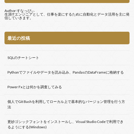
Sikulix
SELECT
RStudio
RPA
R
Author:すなっぴぃ
Python
PowerShell
関数
生涯ITエンジニアとして、仕事を楽にするために自動化とデータ活用を主に発
信していきます。
検索
最近の投稿
SQLのチートシート
Pythonでファイルやデータを読み込み、PandasのDataFrameに格納する
Power Fxとは何かを調査してみる
個人でGit Bashを利用してローカル上で基本的なバージョン管理を行う方
法
更紗ゴシックフォントをインストールし、Visual Studio Codeで利用でき
るようにする(Windows)