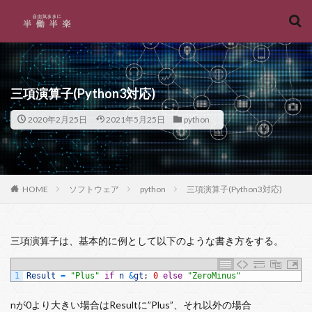
キーワード
カテゴリー
三項演算子(Python3対応)
2020年2月25日
2021年5月25日
python
タグ
Access
パラメータ
プロパティ
プログラミング
フロー
フリー
フォルダ
HOME
ソフトウェア
python
三項演算子(Python3対応)
ファイルの列挙
ファイル
バージョン管理
マクロマン
バッチファイル
バインディング
ノーコード
データの取得と変換
チート
セル
三項演算子は、基本的に例として以下のような書き方をする。
シート
コミット
マイクロソフト
メソッド
カイ二乗検定
文字コード
選択
起動
1
Result
=
"Plus"
if
n
&
gt
;
0
else
"ZeroMinus"
複数パラメータ
自動化
結合
書式
nが0より大きい場合はResultに”Plus”、それ以外の場合