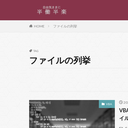
カテゴリー
HOME
ファイルの列挙
タグ
TAG
Access
パラ
ファイルの列挙
ファイルの列挙
ノーコード
メソッド
カ
書式
更紗フ
実行時バインディ
2
VBA
ワイルドカード
VB
msoFileDialogOpe
イ
FileSystemObject