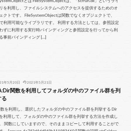
eSystemObjectとは FileSystemObjectは、「scrrun.dll」というライ
commit
Power Automate Desktop
Power Platform
アスタリスク
リを利用し、ファイルシステムへのアクセスを提供するためのオ
アクション
Windows 10
Windows
Visual Studio Code
ェクトです。 FileSystemObjectは関数でなくオブジェクトで、
Aで利用可能なライブラリです。 利用する方法としては、参照設定
ite
Power Query
SQL
Sikulix
SELECT
RStudio
R
わずに利用する実行時バインディングと参照設定を行ってから利
rShell
関数
る事前バインディング […]
検索
021年5月20日
2021年5月21日
BA:Dir関数を利用してフォルダの中のファイル群を列
する
r関数を利用し、選択したフォルダの中のファイル群を列挙する Dir
を利用して、フォルダの中のファイル群を列挙する方法を作成し
。 関数にしていますので、そのままコピーして利用することがで
。 [crayon-6a742d4dd969b111983660/] 関数の説明 strFolder: