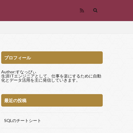
プロフィール
ルダ
インディング
Author:すなっぴぃ
クロソフト
生涯ITエンジニアとして、仕事を楽にするために自動
化とデータ活用を主に発信していきます。
化
結合
最近の投稿
グ
RPA
Git Bash
SQLのチートシート
Git
me
CSV