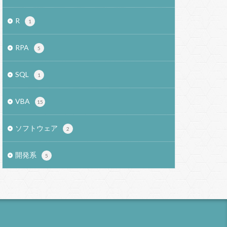
R
1
RPA
5
SQL
1
VBA
15
ソフトウェア
2
開発系
5