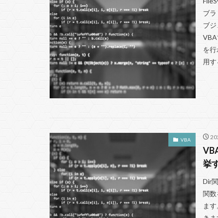
Fil
CreateObject
ブラ
アクションクエリ
ブジ
VB
UPDATE
SQL
を行
Python
Powe
用す
2
VBA
V
挙
Di
関数
ます
きます