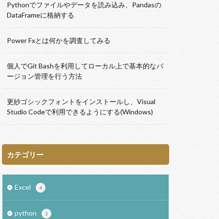
Pythonでファイルやデータを読み込み、Pandasの
SUMIFS
DataFrameに格納する
VBA
UWSC
PA
R
Power Fxとは何かを調査してみる
個人でGit Bashを利用してローカル上で基本的なバ
ージョン管理を行う方法
更紗ゴシックフォントをインストールし、Visual
Studio Codeで利用できるようにする(Windows)
カテゴリー
Excel
4
python
3