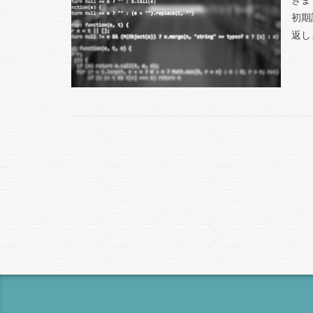
初期
返しま