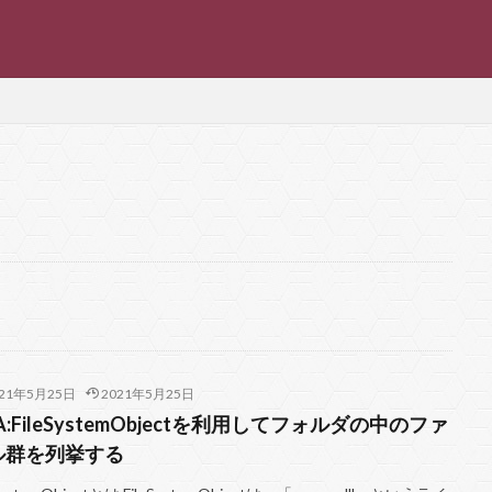
メータ
プロパティ
プログラミング
フロー
フリー
フォ
ファイル
バージョン管理
マクロマン
バッチファイル
バ
データの取得と変換
チート
セル
シート
コミット
マイ
イ二乗検定
文字コード
選択
起動
複数パラメータ
自動
ォント
新米探偵、データ分析に挑む
平均値の差の検定
リポジトリ
ング
取り消し
参照設定
個人
使い方
事前バインディン
021年5月25日
2021年5月25日
ローコード
コピー
インストール
ADO
Filter
Open
A:FileSystemObjectを利用してフォルダの中のファ
n
msoFileDialogFolderPicker
Microsoft
INSERT
GitHub
ル群を列挙する
Power Fx
FileDialog
Excel
Dir
DELETE
DataFra